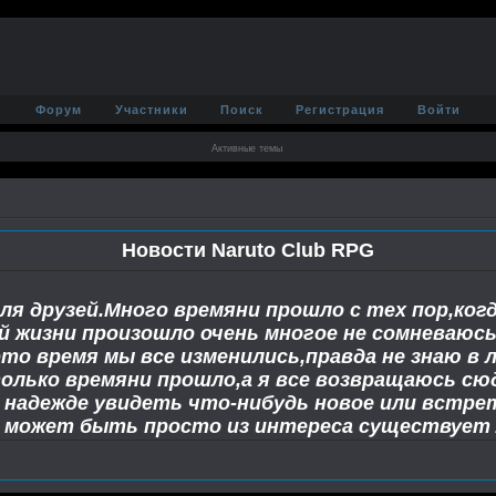
Форум
Участники
Поиск
Регистрация
Войти
Активные темы
Новости Naruto Club RPG
ля друзей.Много времяни прошло с тех пор,когд
ей жизни произошло очень многое не сомневаюс
это время мы все изменились,правда не знаю в
олько времяни прошло,а я все возвращаюсь сюд
 надежде увидеть что-нибудь новое или встр
а может быть просто из интереса существует 
 когда-то успешный форум. Не знаю почему,но 
ор могу видеть его,некоторые из вас тоже все
х дней.И я хочу от всей души сказать вам спас