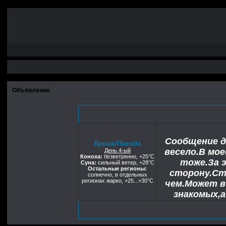
Объявление
Сообщение д
Время/Погода
весело.В мо
День 4-ый
Коноха:
безветренно, +25°C
тоже.За 
Суна:
сильный ветер, +28°С
Остальные регионы:
сторону.Ст
солнечно, в отдельных
регионах жарко, +25...+30°С
чем.Может в
знакомых,
единственный
что я досих п
тех прекрасны