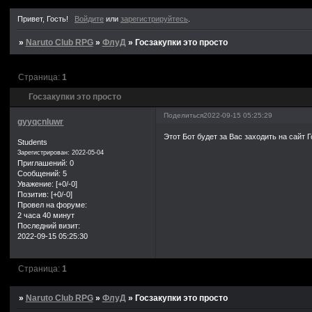
крайне п
Привет, Гость!
Войдите
или
зарегистрируйтесь
.
значило.Спас
быть немного
»
Naruto Club RPG
»
ФлуД
»
Госзакупки это просто
время,это мо
вас увидит 
Страница:
1
Госзакупки это просто
Поделиться
2022-09-15 05:25:29
gyyqcnluwr
Этот Бот будет за Вас заходить на сайт
Students
Зарегистрирован
: 2022-05-04
Приглашений:
0
Сообщений:
5
Уважение:
[+0/-0]
Позитив:
[+0/-0]
Провел на форуме:
2 часа 40 минут
Последний визит:
2022-09-15 05:25:30
Страница:
1
»
Naruto Club RPG
»
ФлуД
»
Госзакупки это просто