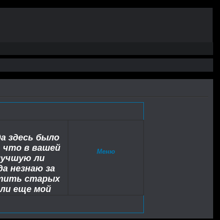
а здесь было
ь что в вашей
Меню
 лучшую ли
а незнаю за
етить старых
ли еще мой
судия по тому
 еще не забыли
ибо друзья.Мне