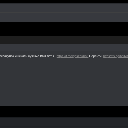
риятно видеть место,которое когда-то столько
ибо большое,я не забуду дней проведенных с в
 сентиментально,и единственное что не изме
я грамотность(что очень печально).Но если хо
это сообщение.Это того стоило.До новых вст
ваш kakashi. .
 Госзакупок и искать нужные Вам лоты.
https://t.me/goszakbot.
Перейти
https://is.gd/bnlR