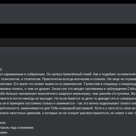
риятно видеть место,которое когда-то столько
ибо большое,я не забуду дней проведенных с в
 сентиментально,и единственное что не изме
я грамотность(что очень печально).Но если хо
это сообщение.Это того стоило.До новых вст
ваш kakashi. .
и)
ыл сдержанным и собранным. Он целеустремлённый гений. Как и подобает основателю А
психологом, и телепатом. Практически всегда молчалив и спокоен. На лице не отраж
реплики. Его мало что может вывести из равновесия. Талантлив в гендзюцу и ниндзюцу
зможно понять, о чем он думает. Зачастую это вводит противника в заблуждение.Сейч
Тоби больше напоминает малолетнего азарного мальчишку, чем шиноби отступника. Жут
умеется почти никогда не выходит. Но если берётся за дело то доводит его в совершен
ем он в принципе постоянно только и занимается - так это вечно подкалывает своего 
деятельность заканчивается для Тоби очередной расправой. Хотя и у него есть свои 
ьно хвостатых демонов, о которых он не спешит распространяться, но знают о них то
ган.
нтроль над сознанием.
мами.