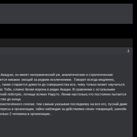
 для меня
ами. Да может
нилось за это
тя бы один из
реч.Искренне
1
кацуки, он имеет неогранический ум, аналитические и стратегические
ается никаких эмоций за редким исключением. Говорит всегда медленно,
, также старается довести до совершенства все, чему только может научиться.
ас Тоби, словно белая ворона в рядах Акацки. В сравнении с остальными
кий лоботряс, почище всяких Наруто. Ленив настолько,что постоянно пытается
стве до конца.
новоиспечённого сенпая, тем самым указывая последнему на все его, пускай даже
интересы в организации, тайно наблюдая за действиями своих товарищей, шиноби
лько 2 человека в организации...