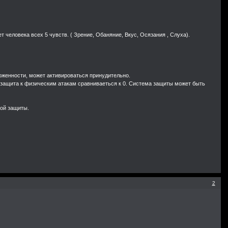
 человека всех 5 чувств. ( Зрение, Обаняние, Вкус, Осязания , Слуха).
роженности, может активироваться принудительно.
о защита к физическим атакам сравниваеться к 0. Система защиты может быть
ной защиты.
2