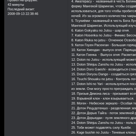
Провел на форуме:
4. Аматерасу - названный в честь Богин
43 минуты
форму Мангекой Шаринган, чтобы создав
Последний визит:
использоваться, для того чтобы пробится
2008-09-13 22:38:46
ночей. Из-за огромного количества чакр
5. Тсукиёми - названный в честь Бога Л
Мангекой Шаринган. Использующий изучае
6. Katon Gokyaku no Jutsu - шар огня.
7. Katon Hosenka no Jutsu - Финикс Бес
8. Katon Riuka no jutsu - Огненное Осв
9. Катон Гоуен Расенган - Большая горя
10. Катон Хиендан - выпуск огня: Парящ
11. Катон Гоенка - Выпуск огня: Расвет
12. Doton no Jutsu - использующий может
13. Doton Shinjuu Zanshu no Jutsu - исп
14. Doton Doro Gaeshi - возводиться сте
15. Doton Doryou Dango - создаёться гр
16. Tsuchi Shouaku no jutsu - Контроль 
17. Doton Ishi no Yari - используеться 
из земли. Они могу просто преграждать п
18. Призыв Демона лиса - призывает все
19. Взрывной клон - клон взырываеться.
20. Моген - Небесное зеркало - Особая 
21. Дотон Рецудотеншо - разделенная зе
22. Дотон Дорью Тайга - поток земляной 
23. Дотон Дорьюдан - пуля земляного дра
24. Doton Shinjuu Zanshu no Jutsu - пол
25. Тоби может подавлять силу Кьюби.
26. Kage bushin no Justu - Теневые клоны