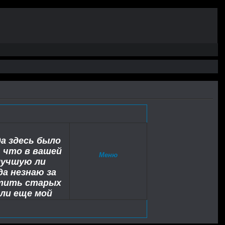
а здесь было
ь что в вашей
Меню
 лучшую ли
а незнаю за
етить старых
ли еще мой
судия по тому
 еще не забыли
ибо друзья.Мне