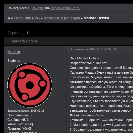
крайне п
Привет, Гость!
Войдите
или
зарегистрируйтесь
.
значило.Спас
быть немного
»
Naruto Club RPG
»
Вступить в ролевую
»
Madara Uchiha
время,это мо
вас увидит 
Страница:
1
Madara Uchiha
Поделиться
2008-09-13 20:36:38
Madara
Имя:Madara Uchiha
Students
Возраст:больше 100 лет
Селение:-(он один из основателей Конох
Характер:Мадара Учиха ещё в детстве б
способности. Мадара является отличным 
заставляя противника дожидаться конца 
Хладнокровный убийца. По его лицу нево
членами организации, по своему нраву 
откосить от заданий организации,что раз
Единственное, что его забавляет, да и ч
мелочные недостатки... порой подобная 
вынашивает собственные планы относител
Зарегистрирован
: 2008-09-13
Любит хорошее Саске
Приглашений:
0
Сообщений:
1
Техники:1. Шаринган ==> Мангекой Шарин
Уважение:
[+0/-0]
2. Мангекой Шарингана ==> Цукиёми - ко
Позитив:
[+0/-0]
3. Сусано - создание и управление штор