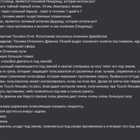
и Солнца, является техникой Ниндзюцу, которая использует
ать тайный черный огонь. Огонь Аматерасу можно
 через сильный барьер.. горит в течение 7 дней и 7
ы, техника имеет чущественные ограничения.
уны, является техникой иллюзии Додзюцу, которая использует
т глаза противника и вселяет в них иллюзию (Гендзюцу).
смертная Техника Огня: Испускание несколько огненных фаерболов.
обождение: Техника Огненного Дракона: Резкий выдох огромного количества пламени, и
щая спиральная сфера.
ая Огненная пуля.
ающее большое пламя.
 спокойно двигаться под землёй.
ользующий перемещается под землей и хватая соперника за ногу тянет его под землю.
на из грязи, котораят защищает пользователя от различных атак: кунаев, сюрикенов и э
язевая (земляная) полусфера, которая накрывает противника сверху. Выбраться оттуда
почвы: пользователь может контролировать почву на поле боя. Делая её мягче или твёр
после Tsuchi Shouaku no jutsu. Благодаря контролю земли, полученному при Tsuchi Shou
уть противнику, либо появляться под ним и сильно ранить.
бе демона как Наруто призыв силы демона дает очень очень очень большую силу.
техника шарингана позволяющая отражать гендзютсу.
мля крутиться вокруг ладони.
реки.
кона.
ьзователь уходит под землю, появляеться под своим противником и утягивает его под зе
.