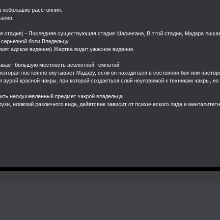
а небольшие расстояния.
вания.
ая стадия) - Последняя существующяя стадия Шарингана, В этой стадии, Мадара лишает
 серьезной боли Владельцу.
зия: адское видение) Жертва видит ужасное видение.
крывает большую местность асолютной темнотой
а которая постоянно окутывает Мадару, если он находиться в состоянии боя или насто
я аурой красной чакры, при которой создаеться слой неуязвимой к техникам чакры, н
ытить неодушевленный предмет чакрой владельца.
руки, иллюзий различного вида, дейвтсвие зависит от психического лада и менталитет