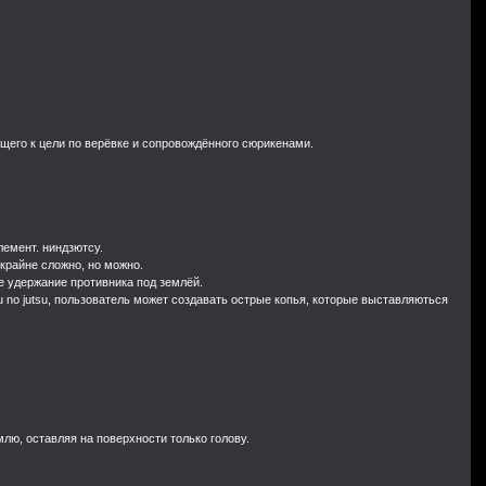
дущего к цели по верёвке и сопровождённого сюрикенами.
лемент. ниндзютсу.
 крайне сложно, но можно.
же удержание противника под землёй.
aku no jutsu, пользователь может создавать острые копья, которые выставляються
млю, оставляя на поверхности только голову.