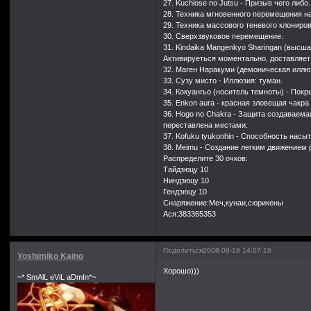
27. Kuchiose no Jutsu - Призыв чего либо.
28. Техника мгновенного перемещения н
29. Техника массового теневого клониро
30. Сверхзвуковое перемещение.
31. Kindaika Mangenkyo Sharingan (высш
Активируеться моментально, доставляет
32. Маген Наракуми (демоническая иллю
33. Сузу мисто - Иллюзия: туман.
34. Кокуангьо (носитель темноты) - По
35. Enkon aura - красная зловещая чакр
36. Hogo no Chakra - Защита создаваема
переставлена местами.
37. Kofuku tyukonhin - Способность нас
38. Meimu - Создание легким движением 
Распределите 30 очков:
Тайдзюцу 10
Ниндзюцу 10
Гендзюцу 10
Снаряжение:Меч,кунаи,сюрикены
Ася:383365353
Поделиться
2008-09-18 14:07:16
Yoshimiko Kaino
Хорошо)))
~* SmAlL eViL aDmIn*~