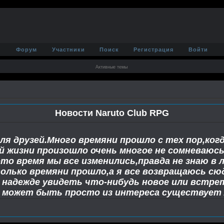
Форум
Участники
Поиск
Регистрация
Войти
Активные темы
Новости Naruto Club RPG
ля друзей.Много времяни прошло с тех пор,когд
ей жизни произошло очень многое не сомневаюс
это время мы все изменились,правда не знаю в
олько времяни прошло,а я все возвращаюсь сюд
 надежде увидеть что-нибудь новое или встр
а может быть просто из интереса существует 
 когда-то успешный форум. Не знаю почему,но 
ор могу видеть его,некоторые из вас тоже все
х дней.И я хочу от всей души сказать вам спас