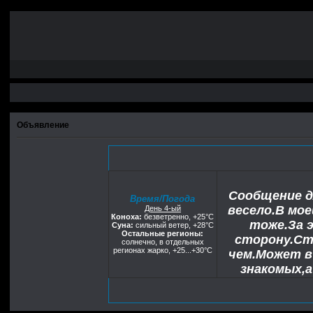
Объявление
Сообщение д
Время/Погода
весело.В мо
День 4-ый
Коноха:
безветренно, +25°C
тоже.За 
Суна:
сильный ветер, +28°С
Остальные регионы:
сторону.Ст
солнечно, в отдельных
регионах жарко, +25...+30°С
чем.Может в
знакомых,
единственный
что я досих п
тех прекрасны