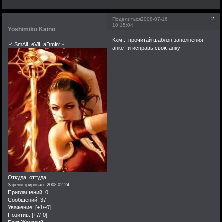
вас увидит это
сообщение.Это того
2
Поделиться
2008-07-16
стоило.До новых
10:15:04
Yoshimiko Kaino
встреч.Искренне ваш
Кхм... прочитай шаблон заполнения
~* SmAlL eViL aDmIn*~
kakashi. .
анкет и исправь свою анку
Откуда:
оттуда
Зарегистрирован
: 2008-02-24
Приглашений:
0
Сообщений:
37
Уважение:
[+1/-0]
Позитив:
[+7/-0]
Пол:
Женский