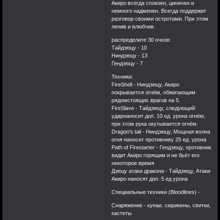
Акиро всегда спокоен, циничен и
тоже все еще не
немного надменен. Всегда поддержит
забыли тех
разговор своими остротами. При этом
ленив и влюбчив.
прекрасных дней.И я
хочу от всей души
распределите 30 очков:
Тайдзюцу - 10
сказать вам спасибо
Ниндзюцу - 13
друзья.Мне крайне
Гендзюцу - 7
приятно видеть
Техники:
место,которое когда-
FireShell - Ниндзюцу, Акиро
то столько для меня
покрывается огнём, обжигающим
значило.Спасибо
рядомстоящих врагов на 5.
FireSlave - Тайдзюцу, следующий
большое,я не забуду
ударнаносит доп. 10 ед. урона огнём,
дней проведенных с
при этом рука окутывается огнём.
вами. Да может быть
Dragon's tail - Ниндзюцу, Мощная волна
огня наносит противнику 25 ед. урона
немного
Path of Firestarter - Гендзюцу, противник
сентиментально,и
видит Акиро горящим и не бьёт его
единственное что не
некоторое время
Дзюцу атаки дракона - Тайдзюцу, Атаки
изменилось за это
Акиро наносят доп. 5 ед урона
время,это моя
Специальные техники (Bloodlines) -
грамотность(что
очень печально).Но
Снаряжение - кунаи, сюрикены, свитки,
если хотя бы один из
кастеты