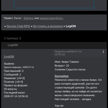
что в вашей тоже.За
это время мы все
изменились,правда не
знаю в лучшую ли
Привет, Гость!
Войдите
или
зарегистрируйтесь
.
сторону.Столько
времяни прошло,а я
»
Naruto Club RPG
»
Вступить в ролевую
»
LegiON
все возвращаюсь
сюда незнаю за
Страница:
1
чем.Может в надежде
LegiON
увидеть что-нибудь
новое или встретить
1
Поделиться
2008-07-14
18:55:18
старых знакомых,а
LegiON
может быть просто
Имя: Акиро Тамино
Students
Возраст: 15
из интереса
Зарегистрирован
: 2008-07-14
Селение Скрытого песка
существует ли еще
Приглашений:
0
Сообщений:
1
мой единственный
Биография:
Уважение:
[+0/-0]
Немногое известно о жизни Акиро. Он
когда-то успешный
Позитив:
[+0/-0]
рано потерял родителей, растил его
Провел на форуме:
форум. Не знаю
странствующий шиноби. Он долго
34 минуты
почему,но судия по
искал любви, но не найдя её посвятил
Последний визит:
жизнь самосовершенствованию.
тому что я досих пор
2008-07-14 18:56:41
Настоящий человек - загадка.
могу видеть
Хар-ер:
его,некоторые из вас