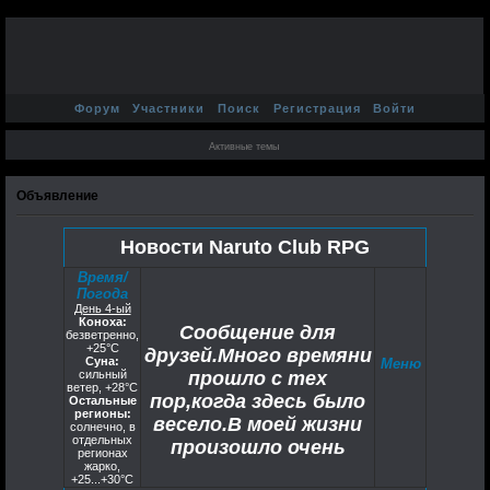
Форум
Участники
Поиск
Регистрация
Войти
Активные темы
Объявление
Новости Naruto Club RPG
Время/
Погода
День 4-ый
Коноха:
Сообщение для
безветренно,
+25°C
друзей.Много времяни
Суна:
Меню
сильный
прошло с тех
ветер, +28°С
пор,когда здесь было
Остальные
регионы:
весело.В моей жизни
солнечно, в
отдельных
произошло очень
регионах
жарко,
многое не сомневаюсь
+25...+30°С