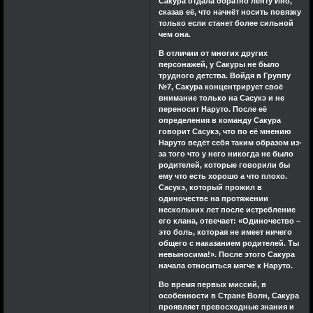
Сакура отдала обратно ленту Ино,
сказав её, что начнёт носить повязку
только если станет более сильной
чем она.
В отличии от многих других
персонажей, у Сакуры не было
трудного детства. Войдя в Группу
№7, Сакура концентрирует своё
внимание только на Сасукэ и не
переносит Наруто. После её
определения в команду Сакура
говорит Сасукэ, что по её мнению
Наруто ведёт себя таким образом из-
за того что у него никогда не было
родителей, которые говорили бы
ему что есть хорошо а что плохо.
Сасукэ, который прожил в
одиночестве на протяжении
нескольких лет после истребление
его клана, отвечает: «Одиночество –
это боль, которая не имеет ничего
общего с наказанием родителей. Ты
невыносима!». После этого Сакура
начала относиться мягче к Наруто.
Во время первых миссий, в
особенности в Стране Волн, Сакура
проявляет превосходные знания и