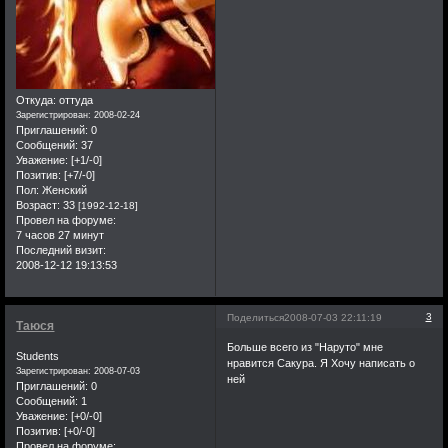
Откуда:
оттуда
Зарегистрирован
: 2008-02-24
Приглашений:
0
Сообщений:
37
Уважение:
[+1/-0]
Позитив:
[+7/-0]
Пол:
Женский
Возраст:
33
[1992-12-18]
Провел на форуме:
7 часов 27 минут
Последний визит:
2008-12-12 19:13:53
3
Поделиться
2008-07-03 22:11:19
Таюся
Больше всего из "Наруто" мне
Students
нравится Сакура. Я Хочу написать о
Зарегистрирован
: 2008-07-03
ней
Приглашений:
0
Сообщений:
1
Уважение:
[+0/-0]
Позитив:
[+0/-0]
Провел на форуме: