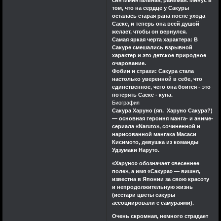
том, что на сердце у Сакуры
осталась старая рана после ухода
Саске, и теперь она всей душой
желает, чтобы он вернулся.
Самая яркая черта характера: В
Сакуре смешались взрывной
характер и это детское природное
очарование.
Фобии и страхи: Сакура стала
настолько уверенной в себе, что
единственное, чего она боится - это
потерять Саске - куна.
Биография
Сакура Харуно (яп. Харуно Сакура?)
— основная героиня манга- и аниме-
сериала «Naruto», сочиненной и
нарисованной мангака Масаcи
Кисимото, девушка из команды
Удзумаки Наруто.
«Харуно» обозначает «весеннее
поле», а имя «Сакура» — вишня,
известна в Японии за свою красоту
и непродолжительную жизнь
(исстари цветы сакуры
ассоциировали с самураями).
Очень скромная, немного страдает