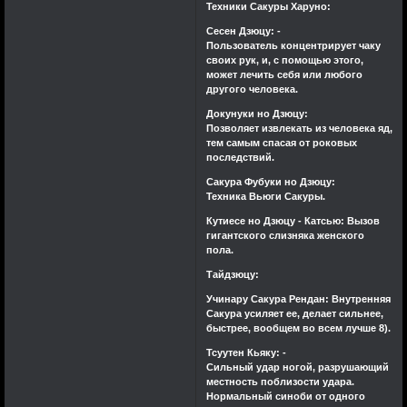
Техники Сакуры Харуно:
Сесен Дзюцу: -
Пользователь концентрирует чаку
своих рук, и, с помощью этого,
может лечить себя или любого
другого человека.
Докунуки но Дзюцу:
Позволяет извлекать из человека яд,
тем самым спасая от роковых
последствий.
Сакура Фубуки но Дзюцу:
Техника Вьюги Сакуры.
Кутиесе но Дзюцу - Катсью: Вызов
гигантского слизняка женского
пола.
Тайдзюцу:
Учинару Сакура Рендан: Внутренняя
Сакура усиляет ее, делает сильнее,
быстрее, вообщем во всем лучше 8).
Тсуутен Кьяку: -
Сильный удар ногой, разрушающий
местность поблизости удара.
Нормальный синоби от одного