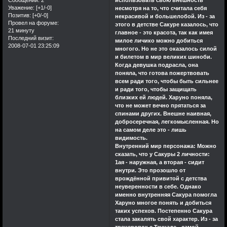
Сообщений:
2
тоже все еще не
Уважение:
[+1/-0]
несмотря на то, что считала себя
Позитив:
[+0/-0]
некрасивой и большелобой. Из - за
забыли тех
Провел на форуме:
этого в детстве Сакуре казалось, что
прекрасных дней.И я
21 минуту
главное - это красота, так как имея
Последний визит:
хочу от всей души
милое личико можно добиться
2008-07-01 23:25:09
многого. Но не это оказалось силой
сказать вам спасибо
и билетом в мир великих шиноби.
друзья.Мне крайне
Когда девушка подрасла, она
приятно видеть
поняла, что готова пожертвовать
всем ради того, чтобы быть сильнее
место,которое когда-
и ради того, чтобы защищать
то столько для меня
близких ей людей. Харуно поняла,
значило.Спасибо
что не может вечно прятаться за
большое,я не забуду
спинами других. Внешне наивная,
добросеречная, легкомысленная. Но
дней проведенных с
на самом деле это - лишь
вами. Да может быть
видимость.
немного
Внутренний мир персонажа: Можно
сказать, что у Сакуры 2 личности:
сентиментально,и
1ая - наружная, а вторая - сидит
единственное что не
внутри. Это прозошло от
изменилось за это
врождённой привитой с детства
неуверенности в себе. Однако
время,это моя
именно внутренняя Сакура помогла
грамотность(что
Харуно многое понять и добиться
очень печально).Но
таких успехов. Постепенно Сакура
стала закалять свой характер. Из - за
если хотя бы один из
тренеровок с Тсунаде - самой