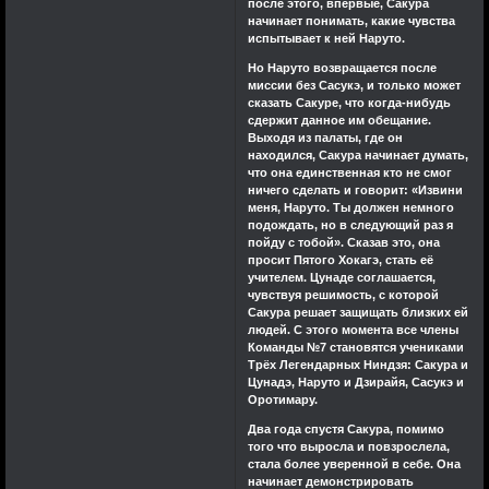
после этого, впервые, Сакура
начинает понимать, какие чувства
испытывает к ней Наруто.
Но Наруто возвращается после
миссии без Сасукэ, и только может
сказать Сакуре, что когда-нибудь
сдержит данное им обещание.
Выходя из палаты, где он
находился, Сакура начинает думать,
что она единственная кто не смог
ничего сделать и говорит: «Извини
меня, Наруто. Ты должен немного
подождать, но в следующий раз я
пойду с тобой». Сказав это, она
просит Пятого Хокагэ, стать её
учителем. Цунаде соглашается,
чувствуя решимость, с которой
Сакура решает защищать близких ей
людей. С этого момента все члены
Команды №7 становятся учениками
Трёх Легендарных Ниндзя: Сакура и
Цунадэ, Наруто и Дзирайя, Сасукэ и
Оротимару.
Два года спустя Сакура, помимо
того что выросла и повзрослела,
стала более уверенной в себе. Она
начинает демонстрировать