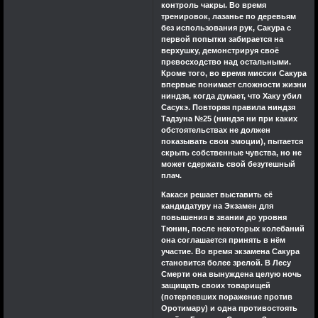
контроль чакры. Во время
тренировок, лазанье по деревьям
без использования рук, Сакура с
первой попытки забирается на
верхушку, демонстрируя своё
превосходство над остальными.
Кроме того, во время миссии Сакура
впервые понимает сложности жизни
ниндзя, когда думает, что Хаку убил
Сасукэ. Повторяя правила ниндзя
Тадзуна №25 (ниндзя ни при каких
обстоятельствах не должен
показывать свои эмоции), пытается
скрыть собственные чувства, но не
может сдержать свой безутешный
плач.
Какаси решает выставить её
кандидатуру на Экзамен для
повышения в звании до уровня
Тюнин, после некоторых колебаний
она соглашается принять в нём
участие. Во время экзамена Сакура
становится более зрелой. В Лесу
Смерти она вынуждена целую ночь
защищать своих товарищей
(потерпевших поражение против
Оротимару) и одна противостоять