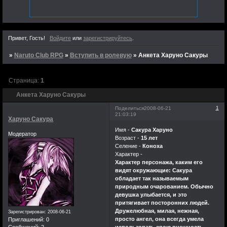
что в вашей тоже.За
это время мы все
изменились,правда не
знаю в лучшую ли
Привет, Гость!
Войдите
или
зарегистрируйтесь
.
сторону.Столько
времяни прошло,а я
»
Naruto Club RPG
»
Вступить в ролевую
»
Анкета Харуно Сакуры
все возвращаюсь
сюда незнаю за
Страница:
1
чем.Может в надежде
Анкета Харуно Сакуры
увидеть что-нибудь
новое или встретить
1
Поделиться
2008-06-21
21:03:19
старых знакомых,а
Харуно Сакура
может быть просто
Имя -
Сакура Харуно
Модератор
Возраст -
15 лет
из интереса
Селение -
Коноха
существует ли еще
Характер -
мой единственный
Характер персонажа, каким его
когда-то успешный
видят окружающие: Сакура
обладает так называемым
форум. Не знаю
природным очарованием. Обычно
почему,но судия по
девушка улыбается, и это
тому что я досих пор
притягивает посторонних людей.
Дружелюбная, милая, нежная,
могу видеть
Зарегистрирован
: 2008-06-21
просто ангел, она всегда умела
Приглашений:
0
его,некоторые из вас
использовать свою внешность