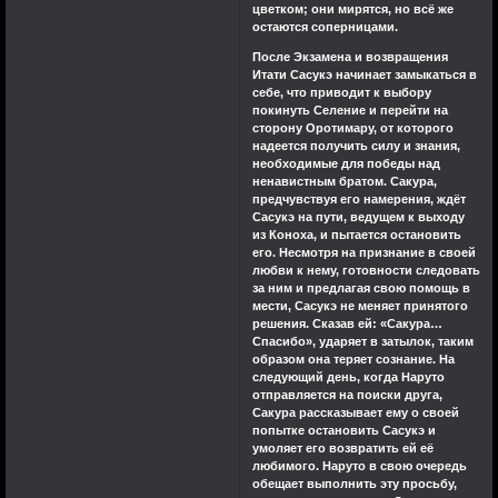
цветком; они мирятся, но всё же
остаются соперницами.
После Экзамена и возвращения
Итати Сасукэ начинает замыкаться в
себе, что приводит к выбору
покинуть Селение и перейти на
сторону Оротимару, от которого
надеется получить силу и знания,
необходимые для победы над
ненавистным братом. Сакура,
предчувствуя его намерения, ждёт
Сасукэ на пути, ведущем к выходу
из Коноха, и пытается остановить
его. Несмотря на признание в своей
любви к нему, готовности следовать
за ним и предлагая свою помощь в
мести, Сасукэ не меняет принятого
решения. Сказав ей: «Сакура…
Спасибо», ударяет в затылок, таким
образом она теряет сознание. На
следующий день, когда Наруто
отправляется на поиски друга,
Сакура рассказывает ему о своей
попытке остановить Сасукэ и
умоляет его возвратить ей её
любимого. Наруто в свою очередь
обещает выполнить эту просьбу,