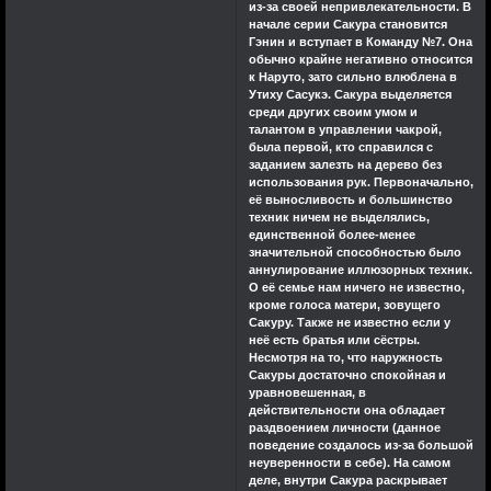
из-за своей непривлекательности. В
начале серии Сакура становится
Гэнин и вступает в Команду №7. Она
обычно крайне негативно относится
к Наруто, зато сильно влюблена в
Утиху Сасукэ. Сакура выделяется
среди других своим умом и
талантом в управлении чакрой,
была первой, кто справился с
заданием залезть на дерево без
использования рук. Первоначально,
её выносливость и большинство
техник ничем не выделялись,
единственной более-менее
значительной способностью было
аннулирование иллюзорных техник.
О её семье нам ничего не известно,
кроме голоса матери, зовущего
Сакуру. Также не известно если у
неё есть братья или сёстры.
Несмотря на то, что наружность
Сакуры достаточно спокойная и
уравновешенная, в
действительности она обладает
раздвоением личности (данное
поведение создалось из-за большой
неуверенности в себе). На самом
деле, внутри Сакура раскрывает