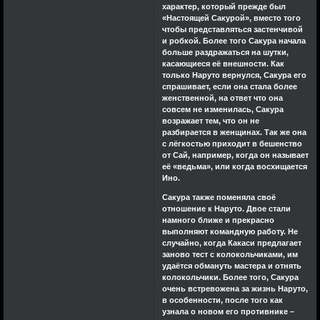
характер, который прежде был
«Настоящей Сакурой», вместо того
чтобы представляться застенчивой
и робкой. Более того Сакура начала
больше раздражаться на шутки,
касающиеся её внешности. Как
только Наруто вернулся, Сакура его
спрашивает, если она стала более
женственной, на ответ что она
совсем не изменилась, Сакура
возражает тем, что он не
разбирается в женщинах. Так же она
с лёгкостью приходит в бешенство
от Сай, например, когда он называет
её «ведьма», или когда восхищается
Ино.
Сакура также поменяла своё
отношение к Наруто. Двое стали
намного ближе и прекрасно
выполняют командную работу. Не
случайно, когда Какаси предлагает
заново тест с колокольчиками, им
удаётся обмануть мастера и отнять
колокольчики. Более того, Сакура
очень встревожена за жизнь Наруто,
в особенности, после того как
узнала о новом его противнике –