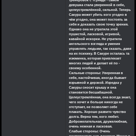
вас увидит это
девушка стала уверенной в себе,
сообщение.Это того
целеустремлённой, сильной. Теперь
Сакура может убить кого угодно в
стоило.До новых
чём угодно, она может постоять за
встреч.Искренне ваш
себя и доказать свою точку зрения.
kakashi. .
Однако она не утратила этой
пушистой, ласковой, игривой,
кавайной искорки. Не утратила
ангельского взгляда и умения
управлять людьми, так сказать, давя
на их психику. В Сакуре осталась та
изюминка, которая привлекает
многих людей и делает её по -
своему особенной.
Сильные стороны: Уверенная в
себе, настойчивая, иногда бывает
взрывной и дерзкой. Изредка у
Сакуры сносит крышу и она
становится бесшабашной.
Целеустремлённая, она всегда знает,
чего хочет и больше никогда не
отступает, не позволяет себе
плакать. Хорошо развито чувство
долга. Верна тем, кого любит.
Доброжелательная, дружелюбная,
очень нежная и ласковая.
Слабые стороны: Очень
синтиминтальная, ранимая. Минус в