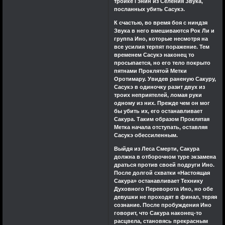
тройке Гэнин из Селения Звука,
посланных убить Сасукэ.
К счастью, во время боя с ниндзя
Звука в него вмешиваются Рок Ли и
группа Ино, которые несмотря на
все усилия терпят поражение. Тем
временем Сасукэ наконец то
просыпается, но его тело покрыто
пятнами Проклятой Метки
Оротимару. Увидев раненую Сакуру,
Сасукэ в одиночку разит двух из
троих неприятелей, ломая руки
одному из них. Прежде чем он мог
бы убить их, его останавливает
Сакура. Таким образом Проклятая
Метка начала отступать, оставляя
Сасукэ обессиленным.
Выйдя из Леса Смерти, Сакура
должна в отборочном туре экзамена
драться против своей подруги Ино.
После долгой схватки «Настоящая
Сакура» останавливает Технику
Духовного Переворота Ино, но обе
девушки не проходят в финал, теряя
сознание. После пробуждения Ино
говорит, что Сакура наконец-то
расцвела, становясь прекрасным