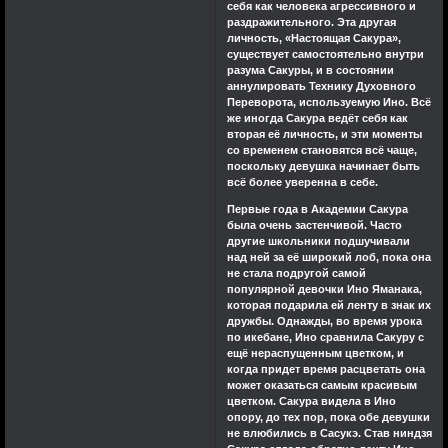
себя как человека агрессивного и
раздражительного. Эта другая
личность, «Настоящая Сакура»,
существует самостоятельно внутри
разума Сакуры, и в состоянии
аннулировать Технику Духовного
Переворота, используемую Ино. Всё
же иногда Сакура ведёт себя как
вторая её личность, и эти моменты
со временем становятся всё чаще,
поскольку девушка начинает быть
всё более уверенна в себе.
Первые года в Академии Сакура
была очень застенчивой. Часто
другие школьники подшучивали
над ней за её широкий лоб, пока она
не стала подругой самой
популярной девочки Ино Яманака,
которая подарила ей ленту в знак их
дружбы. Однажды, во время урока
по икебане, Ино сравнила Сакуру с
ещё нераспущенным цветком, и
когда придет время расцветать она
может оказаться самым красивым
цветком. Сакура видела в Ино
опору, до тех пор, пока обе девушки
не влюбились в Сасукэ. Став ниндзя