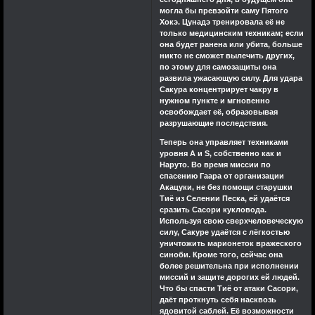
могла бы превзойти саму Пятого
Хокэ. Цунадэ тренировала её не
только медицинским техникам; если
она будет ранена или убита, больше
никто не сможет вылечить других,
по этому для самозащиты она
развила ужасающую силу. Для удара
Сакура концентрирует чакру в
нужном пункте и мгновенно
освобождает её, образовывая
разрушающие последствия.
Теперь она управляет техниками
уровня A и S, собственно как и
Наруто. Во время миссии по
спасению Гаара от организации
Акацуки, не без помощи старушки
Тиё из Селении Песка, ей удаётся
сразить Сасори кукловода.
Используя свою сверхчеловеческую
силу, Сакуре удаётся с лёгкостью
уничтожить марионеток вражеского
синоби. Кроме того, сейчас она
более решительна при исполнении
миссий и защите дорогих ей людей.
Что бы спасти Тиё от атаки Сасори,
даёт проткнуть себя насквозь
ядовитой саблей. Её возможности