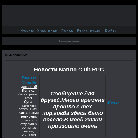
Форум
Участники
Поиск
Регистрация
Войти
Активные темы
Объявление
Новости Naruto Club RPG
Время/
Погода
День 4-ый
Коноха:
Сообщение для
безветренно,
+25°C
друзей.Много времяни
Суна:
Меню
сильный
прошло с тех
ветер, +28°С
пор,когда здесь было
Остальные
регионы:
весело.В моей жизни
солнечно, в
отдельных
произошло очень
регионах
жарко,
многое не сомневаюсь
+25...+30°С