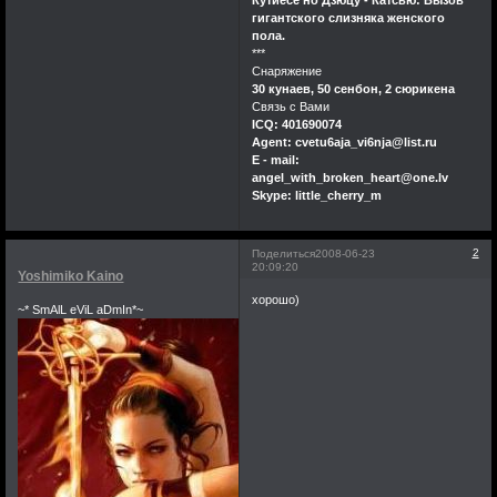
гигантского слизняка женского
пола.
***
Снаряжение
30 кунаев, 50 сенбон, 2 сюрикена
Связь с Вами
ICQ: 401690074
Agent: cvetu6aja_vi6nja@list.ru
E - mail:
angel_with_broken_heart@one.lv
Skype: little_cherry_m
2
Поделиться
2008-06-23
20:09:20
Yoshimiko Kaino
хорошо)
~* SmAlL eViL aDmIn*~