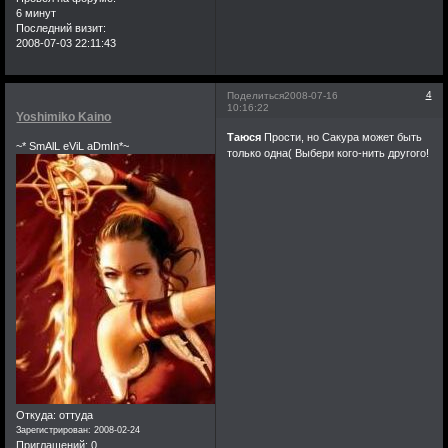
6 минут
Последний визит:
2008-07-03 22:11:43
4
Поделиться
2008-07-16
10:16:22
Yoshimiko Kaino
Таюся
Прости, но Сакура может быть
~* SmAlL eViL aDmIn*~
только одна( Выбери кого-нить другого!
Откуда:
оттуда
Зарегистрирован
: 2008-02-24
Приглашений:
0