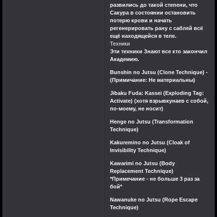
развились до такой степени, что
Сакура в состоянии остановить
потерю крови и начать
регенерировать рану с саблей всё
ещё находящейся в теле.
Техники
Эти техники Знают все кто закончил
Академию.
Bunshin no Jutsu (Clone Technique) -
(Примичание: Не материальны)
Jibaku Fuda: Kassei (Exploding Tag:
Activate) (хотя взрывкунаев с собой,
по-моему, не носит)
Henge no Jutsu (Transformation
Technique)
Kakuremino no Jutsu (Cloak of
Invisibility Technique)
Kawarimi no Jutsu (Body
Replacement Technique)
*Примечание - не больше 3 раз за
бой*
Nawanuke no Jutsu (Rope Escape
Technique)