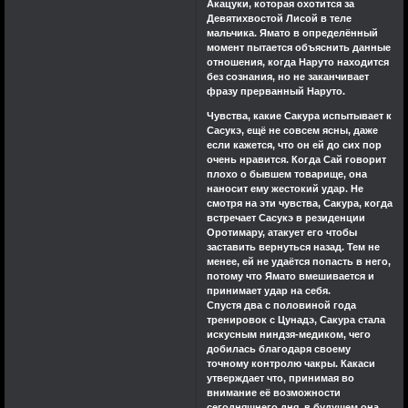
Акацуки, которая охотится за
Девятихвостой Лисой в теле
мальчика. Ямато в определённый
момент пытается объяснить данные
отношения, когда Наруто находится
без сознания, но не заканчивает
фразу прерванный Наруто.
Чувства, какие Сакура испытывает к
Сасукэ, ещё не совсем ясны, даже
если кажется, что он ей до сих пор
очень нравится. Когда Сай говорит
плохо о бывшем товарище, она
наносит ему жестокий удар. Не
смотря на эти чувства, Сакура, когда
встречает Сасукэ в резиденции
Оротимару, атакует его чтобы
заставить вернуться назад. Тем не
менее, ей не удаётся попасть в него,
потому что Ямато вмешивается и
принимает удар на себя.
Спустя два с половиной года
тренировок с Цунадэ, Сакура стала
искусным ниндзя-медиком, чего
добилась благодаря своему
точному контролю чакры. Какаси
утверждает что, принимая во
внимание её возможности
сегодняшнего дня, в будущем она