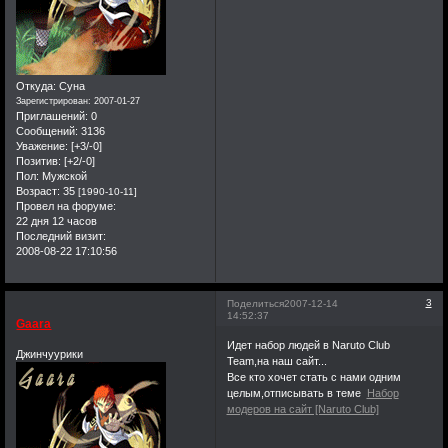
вас увидит это
сообщение.Это того
стоило.До новых
встреч.Искренне ваш
Откуда:
Суна
kakashi. .
Зарегистрирован
: 2007-01-27
Приглашений:
0
Сообщений:
3136
Уважение:
[+3/-0]
Позитив:
[+2/-0]
Пол:
Мужской
Возраст:
35
[1990-10-11]
Провел на форуме:
22 дня 12 часов
Последний визит:
2008-08-22 17:10:56
3
Поделиться
2007-12-14
14:52:37
Gaara
Идет набор людей в Naruto Club
Джинчуурики
Team,на наш сайт...
Все кто хочет стать с нами одним
целым,отписывать в теме
Набор
модеров на сайт [Naruto Club]