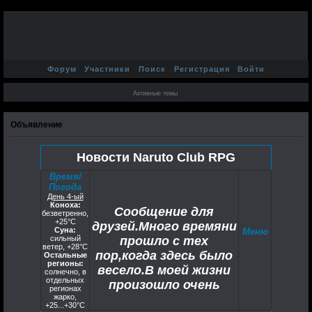
Форум
Участники
Поиск
Регистрация
Войти
Активные темы
Объявление
Новости Naruto Club RPG
Время/
Погода
День 4-ый
Коноха:
Сообщение для
безветренно,
+25°C
друзей.Много времяни
Суна:
Меню
сильный
прошло с тех
ветер, +28°С
пор,когда здесь было
Остальные
регионы:
весело.В моей жизни
солнечно, в
отдельных
произошло очень
регионах
жарко,
многое не сомневаюсь
+25...+30°С