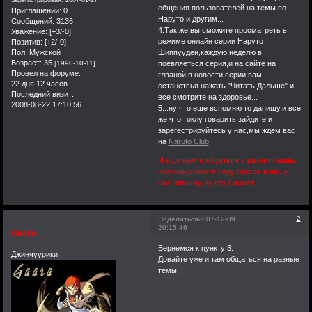
Зарегистрирован
: 2007-01-27
общения пользователей на темы по
тоже все еще не
Приглашений:
0
Наруто и другим...
Сообщений:
3136
забыли тех
4.Так же вы сможите просматреть в
Уважение:
[+3/-0]
прекрасных дней.И я
режиме онлайн серии Наруто
Позитив:
[+2/-0]
Шиппууден,каждую неделю в
Пол:
Мужской
хочу от всей души
Возраст:
35
поевляеться серия,и на сайте на
[1990-10-11]
сказать вам спасибо
Провел на форуме:
глваной в новости серии вам
друзья.Мне крайне
22 дня 12 часов
останетсья нажать "Читать Дальше" и
Последний визит:
все смотрите на здоровье...
приятно видеть
2008-08-22 17:10:56
5...ну что еще вспомню то дапишу,и все
место,которое когда-
же что токлу говарить зайдите и
то столько для меня
зарегестрируйтесь у нас,мы ждем вас
значило.Спасибо
на
Naruto Club
большое,я не забуду
И еще нам требуеться в развити ваша
дней проведенных с
помощь,скиньте пару баксов в нашу
смс капилку ну кто сможет...
вами. Да может быть
немного
сентиментально,и
2
Поделиться
2007-12-09
20:15:46
единственное что не
Gaara
изменилось за это
Вернемся к пункту 3:
Джинчуурики
время,это моя
Довайте уже и там общаться на разные
темы!!!
грамотность(что
очень печально).Но
если хотя бы один из