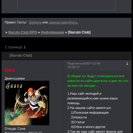
что в вашей тоже.За
это время мы все
изменились,правда не
знаю в лучшую ли
Привет, Гость!
Войдите
или
зарегистрируйтесь
.
сторону.Столько
времяни прошло,а я
»
Naruto Club RPG
»
Информация
»
[Naruto Club]
все возвращаюсь
сюда незнаю за
Страница:
1
чем.Может в надежде
[Naruto Club]
увидеть что-нибудь
новое или встретить
1
Поделиться
2007-12-09
19:26:17
старых знакомых,а
Gaara
может быть просто
В общем тут будут отписываться все
Джинчуурики
новости на сайте,для всех и для тех кто
из интереса
на него не заходит....
существует ли еще
мой единственный
1.Наш сайт молодой и
развивающийся,нам нужна ваша
когда-то успешный
помощь.
форум. Не знаю
2.На нашем сайте имеетсья:
почему,но судия по
1)Полезная информация
2)Новости
тому что я досих пор
3)Статьи
могу видеть
4)Обои и много другое
Откуда:
Суна
его,некоторые из вас
3.Так же наш сайт имеет форум для