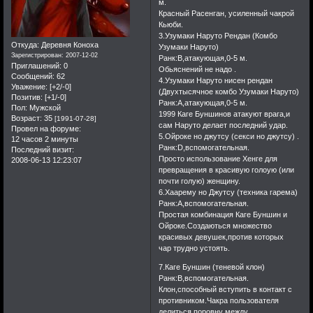
м.
Красный Расенган, усиленный чакрой
Кьюби.
3.Узумаки Наруто Рендан (Комбо
Откуда:
Деревня Коноха
Узумаки Наруто)
Зарегистрирован
: 2007-12-02
Ранк:В,атакующая,0-5 м.
Приглашений:
0
Обьяснений не надо .
Сообщений:
62
4.Узумаки Наруто нисен рендан
Уважение:
[+2/-0]
(Двухтысячное комбо Узумаки Наруто)
Позитив:
[+1/-0]
Ранк:А,атакующая,0-5 м.
Пол:
Мужской
1999 Каге Буншинов атакуют врага,и
Возраст:
35
[1991-07-28]
сам Наруто делает последний удар.
Провел на форуме:
5.Ойроке но джутсу (секси но джутсу) .
12 часов 2 минуты
Ранк:D,вспомогательная.
Последний визит:
Просто использование Хенге для
2008-06-13 12:23:07
превращения в красивую голоую (или
почти голую) женщину.
6.Хаарему но Джутсу (техника гарема)
Ранк:А,вспомогательная.
Простая комбинация Каге Буншин и
Ойроке.Создаються множество
красивых девушек,против которых
чар трудно устоять.
7.Каге Буншин (теневой клон)
Ранк:В,вспомогательная.
Клон,способный вступить в контакт с
противником.Чакра пользователя
делиться поровну между