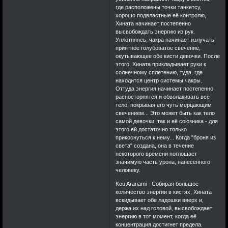
где расположены точки танкетсу,
хорошо подвластные её контролю,
Хината начинает постепенно
высвобождать энергию из рук.
Уплотняясь, чакра начинает излучать
приятное голубоватое свечение,
окутывающее обе кисти девочки. После
этого, Хината прикладывает руки к
солнечному сплетению, туда, где
находится центр системы чакры.
Оттуда энергия начинает постепенно
распосторнятся и обволакивать всё
тело, покрывая его чуть мерцающим
свечением... Это может быть как тело
самой девочки, так и её союзника - для
этого ей достаточно только
прикоснуться к нему... Когда "броня из
света" создана, она в течение
некоторого времени поглощает
значимую часть урона, нанесённого
человеку.
Kou Aranami - Собирая большое
количество энергии в кистях, Хината
вскидывает обе ладошки вверх и,
держа их над головой, высвобождает
энергию в тот момент, когда её
концентрация достигнет предела.