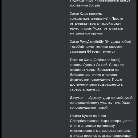
Ниджухачи шо" - пользователь атакует
противника 100 раз.
Хакке Кушо (восемь
триграмм,отталкивание) - Просто
отталкивает врага чакрой,может
нанести урон. Может отталкивать
метательное оружие
Хакке РокуДзюуёнШу (64 удара небес)
- особый прием техники дзюукен,
закрывает 64 точки тенкетсу
Гекко но Хаси (Gekkou no hashi) -
техника Лунных Лезвий. Создание
лезвия из чакры. Бросается на
большое растояние и наносит
физическое повреждение. После
достижения цели возвращается к
своему владельцу.
Дзюукен - тайдзюцу, удар прямой рукой
по определённому участку тела. Удар
сопровождается чакрой
Chakra Kyuuin no Jutsu -
Обсорбированная Чакра превращается
в нити и наносит противнику
множественные мелкие резаные раны
и иногда переломы, атака напирающая