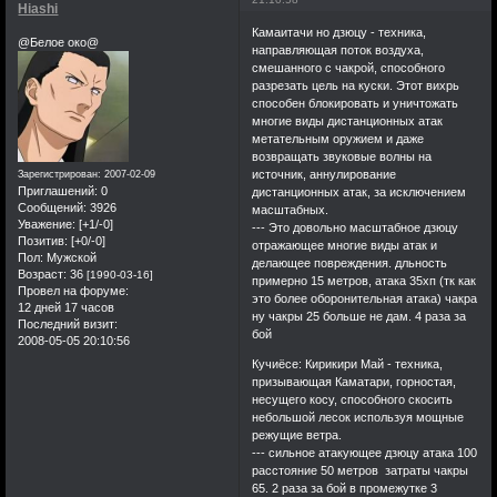
Hiashi
Камаитачи но дзюцу - техника,
@Белое око@
направляющая поток воздуха,
смешанного с чакрой, способного
разрезать цель на куски. Этот вихрь
способен блокировать и уничтожать
многие виды дистанционных атак
метательным оружием и даже
возвращать звуковые волны на
источник, аннулирование
Зарегистрирован
: 2007-02-09
Приглашений:
0
дистанционных атак, за исключением
Сообщений:
3926
масштабных.
Уважение:
[+1/-0]
--- Это довольно масштабное дзюцу
Позитив:
[+0/-0]
отражающее многие виды атак и
Пол:
Мужской
делающее повреждения. дльность
Возраст:
36
[1990-03-16]
примерно 15 метров, атака 35хп (тк как
Провел на форуме:
это более оборонительная атака) чакра
12 дней 17 часов
ну чакры 25 больше не дам. 4 раза за
Последний визит:
бой
2008-05-05 20:10:56
Кучиёсе: Кирикири Май - техника,
призывающая Каматари, горностая,
несущего косу, способного скосить
небольшой лесок используя мощные
режущие ветра.
--- сильное атакующее дзюцу атака 100
расстояние 50 метров затраты чакры
65. 2 раза за бой в промежутке 3