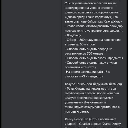
У Бьякугана имеется слепая точка,
находящаяся на уровне нижнего
шейного позвонка со стороны спины...
Однако среди клана ходит слух, что
такие опытные бойцы, как Хьюга Хиаси
– глава клана, смогли развить свой дар
настолько, что устранили этот дефект...
- Доудзюцу
- Обзор – 360 градусов на расстояние
вплоть до 50 метров
- Способность видеть вперёд на
расстояние до 700 метров
- Способность видеть сквозь предметы
- Способность видеть чакру внутри
организма и танкетсу
-На время активации даёт +3 к
скорости и +3 к тайдзютсу
Хакуро Тенбо (белый дымковый танец)
- Руки Хинаты начинают светиться
голубоватым светом, после чего она
атакует противника несколькими
усиленными Джуюкенами, и
финиширует откидывая противника с
помощью света.
Хаяку Ретсу Шо (Сотня несильных
ударов) - Слабая версия "Хакке Хияку