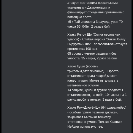
атакует противника несколькими
усиленными Джуюкенами, и
финиширует откидывая противника с
помощью света.
+5 к Тай и силе на 3 раунда, урон 70,
чакра 55. 0-5м. 2 раза в бой.
Хаяку Ретсу Шо (Сотня несильных
ударов) - Слабая версия "Хакке Хияку
Ниджухачи шо" - пользователь атакует
противника 100 раз.
65 урона с учетом защиты и без
уворота. 35 чакры, 2 раза за бой
Хакке Кушо (восемь
триграмм,отталкивание) - Просто
отталкивает врага чакрой,может
нанести урон. Может отталкивать
метательное оружие
+4 защите, кунаи и другие предметы
отталкиваются, на себя, 10 чакры. на 1
раунд пробить нельзя. 3 раза в бой.
Хакке РокуДзюуёнШу (64 удара небес)
- особый прием техники дзюукен,
закрывает 64 точки тенкетсу
этого она не умела. Только Хиаши и
Нейджи используют ее.