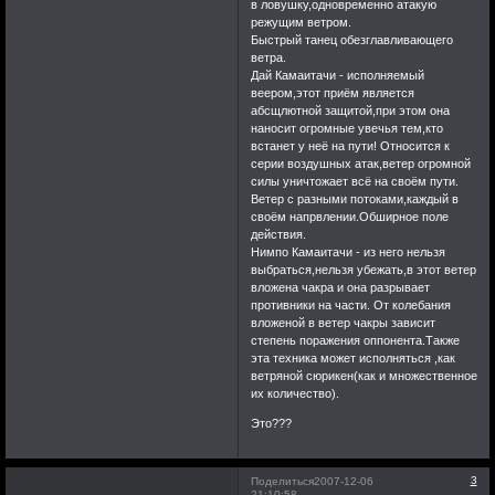
в ловушку,одновременно атакую
режущим ветром.
Быстрый танец обезглавливающего
ветра.
Дай Камаитачи - исполняемый
веером,этот приём является
абсщлютной защитой,при этом она
наносит огромные увечья тем,кто
встанет у неё на пути! Относится к
серии воздушных атак,ветер огромной
силы уничтожает всё на своём пути.
Ветер с разными потоками,каждый в
своём напрвлении.Обширное поле
действия.
Нимпо Камаитачи - из него нельзя
выбраться,нельзя убежать,в этот ветер
вложена чакра и она разрывает
противники на части. От колебания
вложеной в ветер чакры зависит
степень поражения оппонента.Также
эта техника может исполняться ,как
ветряной сюрикен(как и множественное
их количество).
Это???
3
Поделиться
2007-12-06
21:10:58