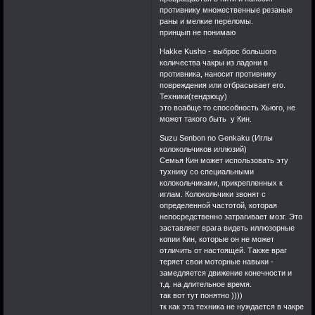
противнику множественные резаные
раны и мелкие переломы.
принцып не понимаю
Hakke Kusho - выброс большого
количества чакры из ладони в
противника, наносит противнику
повреждения или отбрасывает его.
Техники(гендзюцу)
это воабще то способность Хьюго, не
может такого быть у Кин.
Suzu Senbon no Genkaku (Иглы
колокольчиков иллюзий)
Семья Кин может использовать эту
тухнику со специальными
колокольчиками, прикрепленных к
иглам. Колокольчики звонят с
определенной частотой, которая
непосредственно затрагивает мозг. Это
заставляет врага видеть иллюзорные
копии Кин, которые он не может
отличить от настоящей. Также враг
теряет свои моторные навыки -
замедляется движение конечности и
т.д. на длительное время.
так вот тут понятно ))))
тк как эта техника не нуждается в чакре