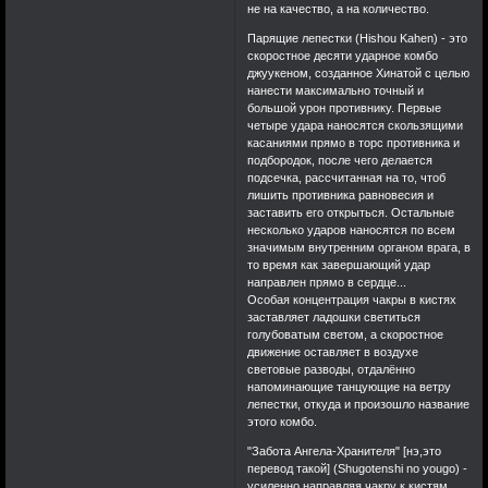
не на качество, а на количество.
Парящие лепестки (Hishou Kahen) - это
скоростное десяти ударное комбо
джуукеном, созданное Хинатой с целью
нанести максимально точный и
большой урон противнику. Первые
четыре удара наносятся скользящими
касаниями прямо в торс противника и
подбородок, после чего делается
подсечка, рассчитанная на то, чтоб
лишить противника равновесия и
заставить его открыться. Остальные
несколько ударов наносятся по всем
значимым внутренним органом врага, в
то время как завершающий удар
направлен прямо в сердце...
Особая концентрация чакры в кистях
заставляет ладошки светиться
голубоватым светом, а скоростное
движение оставляет в воздухе
световые разводы, отдалённо
напоминающие танцующие на ветру
лепестки, откуда и произошло название
этого комбо.
"Забота Ангела-Хранителя" [нэ,это
перевод такой] (Shugotenshi no yougo) -
усиленно направляя чакру к кистям,