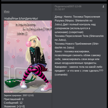
4
Поделиться
2007-12-06
21:52:07
Ино
Дзюцу: Нинпо: Техника Переселения
†КаВаЙНая БЛоНДиНоЧКа†
Разума (Ninpou: Shintenshin no
Jutsu).Даёт полный контроль над
соперником (используется в
шпионаже).(секретная)
Техника Переселения Тела (Shinranshin
no Jutsu),
Техника Нового Приближения (Shin-
dashin no Jutsu)
Хенге - техника маскировки,
позволяющая сменить облик самому
себе, замаскировать свои вещи или
иные неодушевленные предметы.
Каварими - замена тела на какой-либо
предмет - и что мне с этим сделать???
(comando)
Зарегистрирован
: 2007-12-01
Приглашений:
0
Сообщений:
12
Уважение:
[+1/-0]