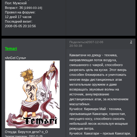
Пол:
Мужской
тоже все еще не
Возраст:
36
[1990-03-16]
забыли тех
Провел на форуме:
прекрасных дней.И я
12 дней 17 часов
Последний визит:
хочу от всей души
2008-05-05 20:10:56
сказать вам спасибо
друзья.Мне крайне
2
Поделиться
2007-12-06
приятно видеть
20:50:38
Temari
место,которое когда-
Камаитачи но дзюцу - техника,
то столько для меня
•AnGel Суны•
направляющая поток воздуха,
значило.Спасибо
смешанного с чакрой, способного
большое,я не забуду
разрезать цель на куски. Этот вихрь
способен блокировать и уничтожать
дней проведенных с
многие виды дистанционных атак
вами. Да может быть
метательным оружием и даже
немного
возвращать звуковые волны на
сентиментально,и
источник, аннулирование
дистанционных атак, за исключением
единственное что не
масштабных.
изменилось за это
Кучиёсе: Кирикири Май - техника,
время,это моя
призывающая Каматари, горностая,
несущего косу, способного скосить
грамотность(что
небольшой лесок используя мощные
очень печально).Но
режущие ветра.
Откуда:
Берутся дети? о_О
если хотя бы один из
Кучиёсе: Каматари – призыв Каматари,
Зарегистрирован
: 2007-11-26