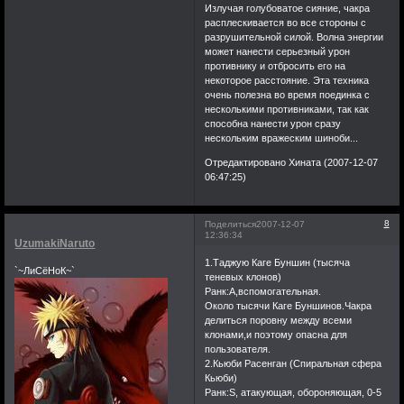
Излучая голубоватое сияние, чакра
расплескивается во все стороны с
разрушительной силой. Волна энергии
может нанести серьезный урон
противнику и отбросить его на
некоторое расстояние. Эта техника
очень полезна во время поединка с
несколькими противниками, так как
способна нанести урон сразу
нескольким вражеским шиноби...
Отредактировано Хината (2007-12-07
06:47:25)
8
Поделиться
2007-12-07
12:36:34
UzumakiNaruto
1.Таджую Каге Буншин (тысяча
`~ЛиСёНоК~`
теневых клонов)
Ранк:А,вспомогательная.
Около тысячи Каге Буншинов.Чакра
делиться поровну между всеми
клонами,и поэтому опасна для
пользователя.
2.Кьюби Расенган (Спиральная сфера
Кьюби)
Ранк:S, атакующая, обороняющая, 0-5