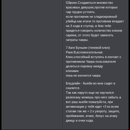
Ойроке.Создаються множество
красивых девушек,против которых
чар трудно устоять.
если противник не хладнокровный
убийца как итачи то противник впадает
на 3 хода в ступор, в бою тебе
придется говорить количество клонов
гарема, от этого будет зависеть
затраты чакры.
7.Каге Буншин (теневой клон)
Ранк:В,вспомогательная.
Клон,способный вступить в контакт с
противником.Чакра пользователя
делиться поровну между
клонами.
пока не кончится чакра
Блудлайн - Кьюби во мне сидит и
скалится.
Так как наруто еще не научился
разенгану можешь про него забыть а
вот раш кьюби пожалуйста, при
активизации у тебя идет +3 ко всем
статам так же + 2 к увороту, защите,
пробиванию, атаке, бонус на атаку
джицу и очки хода.