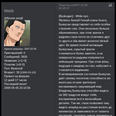
13
Поделиться
2007-12-08
00:05:37
Hiashi
[Byakugan] - White eye -
@Белое око@
Являясь Кеккей Генкай клана Хьюга,
Бьякуган представляет из себя особое
строение глаз. Они несколько больше
обыкновенных, при этом зрачок и
радужка глаза почти не отличимы друг
от друга и оба имеют молочно-белый
цвет. Во время полной активации
Бьякугана, скрытый зрачок
Зарегистрирован
: 2007-02-09
Приглашений:
0
становиться более заметен, а на
Сообщений:
3926
поверхности радужки появляются
Уважение:
[+1/-0]
небольшие трещинки. При этом вены,
Позитив:
[+0/-0]
ведущие к каждому из глаз, набухают и
Пол:
Мужской
становятся видимыми.
Возраст:
36
[1990-03-16]
В активированном состоянии Бьякуган
Провел на форуме:
даёт своему носителю способность во
12 дней 17 часов
много раз острее зрительно
Последний визит:
воспринимать окружающий мир.
2008-05-05 20:10:56
Владелец Бьякугана способен видеть
на 360 градусов вокруг себя,
воспринимая всё в мельчайших
деталях. Так-же, глаза позволяют ему
видеть вперёд на расстояние вплоть до
километра (в зависимости от таланта
носителя), смотреть сквозь предметы и