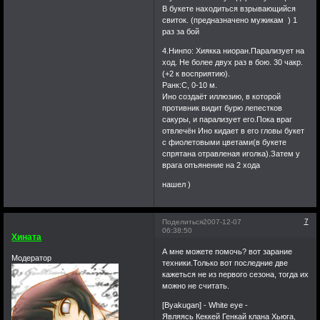
В букете находиться взрывающийся
свиток. (предназначено мужикам ) 1
раз за бой
4.Нинпо: Хиякка ниоран.Парализует на
ход. Не более двух раз в бою. 30 чакр.
(+2 к восприятию).
Ранк:С, 0-10 м.
Ино создаёт иллюзию, в которой
противник видит бурю лепестков
сакуры, и парализует его.Пока враг
отвлечён Ино кидает в его гловы букет
с фиолетовыми цветами(в букете
спрятана отравленая иголка).Затем у
врага опъянение на 2 хода
нашел )
7
Поделиться
2007-12-07
06:38:50
Хината
А мне можете помочь? вот зарание
Модератор
техники.Только вот последние две
кажеться не из первого сезона, тогда их
можно не считать.
[Byakugan] - White eye -
Являясь Кеккей Генкай клана Хьюга,