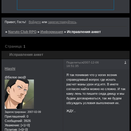
что в вашей тоже.За
это время мы все
изменились,правда не
знаю в лучшую ли
Привет, Гость!
Войдите
или
зарегистрируйтесь
.
сторону.Столько
времяни прошло,а я
»
Naruto Club RPG
»
Информация
»
Исправления анкет
все возвращаюсь
сюда незнаю за
Страница:
1
чем.Может в надежде
Исправления анкет
увидеть что-нибудь
новое или встретить
1
Поделиться
2007-12-06
18:51:35
старых знакомых,а
Hiashi
может быть просто
Я так понимаю что у ногих возник
@Белое око@
справедливый вопрос где искать
из интереса
расчет маны урон итд итп. В инете
существует ли еще
согласен найти можно но сложно. И так
мой единственный
каму лень то пишите сюда джицу и мы
когда-то успешный
будем договариваться, так же будем
обсуждать условия выполнения их.
форум. Не знаю
почему,но судия по
ЖДУ...
Зарегистрирован
: 2007-02-09
тому что я досих пор
Приглашений:
0
Сообщений:
3926
могу видеть
Уважение:
[+1/-0]
его,некоторые из вас
Позитив:
[+0/-0]