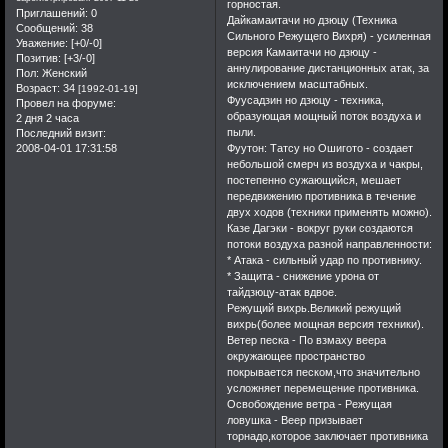
горностая.
вас увидит это
Приглашений:
0
Дайкамаитачи но дзюцу (Техника
сообщение.Это того
Сообщений:
38
Сильного Режущего Вихря) - усиленная
Уважение:
[+0/-0]
стоило.До новых
версия Камаитачи но дзюцу -
Позитив:
[+3/-0]
аннулирование дистанционных атак, за
встреч.Искренне ваш
Пол:
Женский
исключением масштабных.
Возраст:
34
[1992-01-19]
kakashi. .
Фуусадзин но дзюцу - техника,
Провел на форуме:
образующая мощный поток воздуха и
2 дня 2 часа
пыли.
Последний визит:
2008-04-01 17:31:58
Фуутон: Татсу но Ошигото - создает
небольшой смерч из воздуха и чакры,
постепенно сужающийся, мешает
передвижению противника в течение
двух ходов (техники применять можно).
Казе Дагэки - вокруг руки создаются
потоки воздуха разной направленности:
* Атака - сильный удар по противнику.
* Защита - снижение урона от
тайдзюцу-атак вдвое.
Режущий вихрь.Великий режущий
вихрь(более мощная версия техники).
Ветер песка - По взмаху веера
окружающее пространство
покрывается песком,что значительно
усложняет перемещение противника.
Освобождение ветра - Режущая
ловушка - Веер призывает
торнадо,которое заключает противника