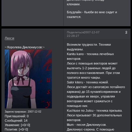
клонами.
Блудлайн - Кьюби во мне сидит и
скалится.
9
Поделиться
2007-12-07
22:28:27
Люси
Возникли трудности. Техники
~:Королева Диклониусов:~
выдуманы.
Kanitu kano - техника лечебных
векторов.
Люси с помощью векторов может
вылечить 1-2 раненых людей до
полного восстановления. При этом
тратится много чакры.
Salor kiteru - техника ножей.
Люси достаёт из сапогов(их потайного
кармана) до 15 кунаев\сюрикенов и
подкидывая их вверх, управляя
векторами может сражаться с
помощью них.
Kuchiuse no Jutsu - техника призыва.
Зарегистрирован
: 2007-12-02
Люси призывает 30 дополнительных
Приглашений:
0
векторов.
Сообщений:
14
lilium - песня Диклониусов.
Уважение:
[+0/-0]
Позитив:
[+0/-0]
Диклониус-серена. С помощью