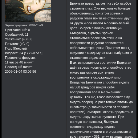
Бьякуган представляет из себя особое
строение глаз. Они несколько больше
обыкновенных, при этом зрачок и
радужка глаза почти не отличимы друг
от друга и оба имеют молочно-белый
Зарегистрирован
: 2007-11-29
цвет. Во время полной активации
Приглашений:
0
Бьякугана, скрытый зрачок
Сообщений:
11
становиться более заметен, а на
Уважение:
[+0/-0]
поверхности радужки появляются
Позитив:
[+0/-0]
небольшие трещинки. При этом вены,
Пол:
Женский
ведущие к каждому из глаз, набухают и
Возраст:
34
[1992-07-14]
Провел на форуме:
становятся видимыми.
11 часов 48 минут
В активированном состоянии Бьякуган
Последний визит:
даёт своему носителю способность во
2008-01-04 03:06:56
много раз острее зрительно
воспринимать окружающий мир.
Владелец Бьякугана способен видеть
на 360 градусов вокруг себя,
воспринимая всё в мельчайших
деталях. Так-же, глаза позволяют ему
видеть вперёд на расстояние вплоть до
километра (в зависимости от таланта
носителя), смотреть сквозь предметы и
видеть чакру живых существ. При
взгляде на человека, Бьякуган
позволяет владельцу видеть
циркуляцию энергии в его организме и
всю танкетсу - 361 точку выхода чакры.