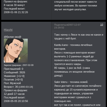
Провел на форуме:
специальной песни может навести
8 часов 30 минут
любую иллюзию. Во время техники
Последний визит:
звучит мелодия шкатулки.
2008-01-06 21:32:26
10
Поделиться
2007-12-07
23:29:52
Hiashi
Такс начну с Люси тк как она не канон и
@Белое око@
трудно с ней буит.
Kanitu kano - техника лечебных
векторов.
Люси с помощью векторов может
вылечить 1-2 раненых людей до
полного восстановления. При этом
тратится много чакры.
Зарегистрирован
: 2007-02-09
85 чакры, 1 раз за бой. (сама
Приглашений:
0
понимаешь оч мощное лечебное
Сообщений:
3926
дзюцу)
Уважение:
[+1/-0]
Позитив:
[+0/-0]
Salor kiteru - техника ножей.
Пол:
Мужской
Люси достаёт из сапогов(их потайного
Возраст:
36
[1990-03-16]
кармана) до 15 кунаев\сюрикенов и
Провел на форуме:
подкидывая их вверх, управляя
12 дней 17 часов
векторами может сражаться с
Последний визит:
2008-05-05 20:10:56
помощью них.
вот тут так и не понял. сражаться или