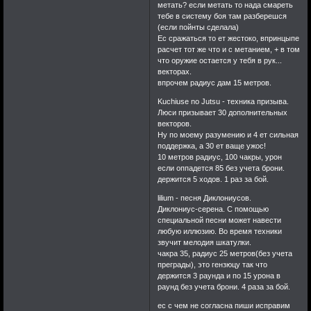
метать? если метать то нада смареть
тебе в систему боя там разберешся
(если пойнты сделала)
Ес сражаться то ет жестоко, впринцыпе
расчет тот же что и с метанием, + в том
что оружие остается у тебя в рук...
векторах.
впрочем радиус дам 15 метров.
Kuchiuse no Jutsu - техника призыва.
Люси призывает 30 дополнительных
векторов.
Ну по моему разумению и 4 ет сильная
поддержка, а 30 ет ваще ужос!
10 метров радиус, 100 чакры, урон
если оппадется 85 без учета брони.
держится 5 ходов. 1 раз за бой.
lilium - песня Диклониусов.
Диклониус-серена. С помощью
специальной песни может навести
любую иллюзию. Во время техники
звучит мелодия шкатулки.
чакра 35, радиус 25 метров(без учета
преграды), это гензюцу так что
держится 3 раунда и по 15 урона в
раунд без учета брони. 4 раза за бой.
ес с чем не согласна пиши исправим