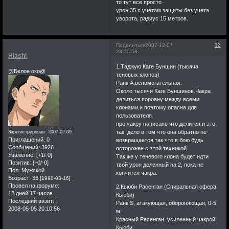
то тут все просто
урон 35 с учетом защиты без учета
уворота, радиус 15 метров.
12
Поделиться
2007-12-07
23:50:58
Hiashi
1.Таджую Каге Буншин (тысяча
@Белое око@
теневых клонов)
Ранк:А,вспомогательная.
Около тысячи Каге Буншинов.Чакра
делиться поровну между всеми
клонами,и поэтому опасна для
пользователя.
про чакру написано что делится и это
так. дело в том что она обратно не
Зарегистрирован
: 2007-02-09
Приглашений:
0
возвращается так что в бою будь
Сообщений:
3926
осторожен с этой техникой.
Уважение:
[+1/-0]
Так же у теневого клона будет идти
Позитив:
[+0/-0]
твой урон деленный на 2, пока не
Пол:
Мужской
кончится чакра.
Возраст:
36
[1990-03-16]
Провел на форуме:
2.Кьюби Расенган (Спиральная сфера
12 дней 17 часов
Кьюби)
Последний визит:
Ранк:S, атакующая, обороняющая, 0-5
2008-05-05 20:10:56
м.
Красный Расенган, усиленный чакрой
Кьюби.