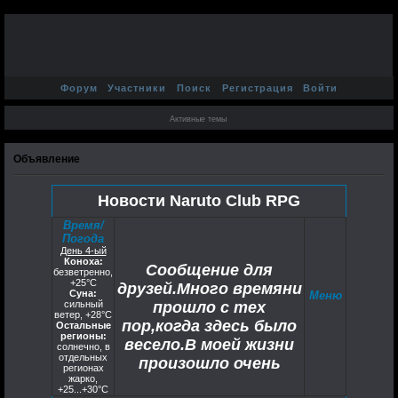
Форум
Участники
Поиск
Регистрация
Войти
Активные темы
Объявление
Новости Naruto Club RPG
Время/
Погода
День 4-ый
Коноха:
Сообщение для
безветренно,
+25°C
друзей.Много времяни
Суна:
Меню
сильный
прошло с тех
ветер, +28°С
пор,когда здесь было
Остальные
регионы:
весело.В моей жизни
солнечно, в
отдельных
произошло очень
регионах
жарко,
многое не сомневаюсь
+25...+30°С