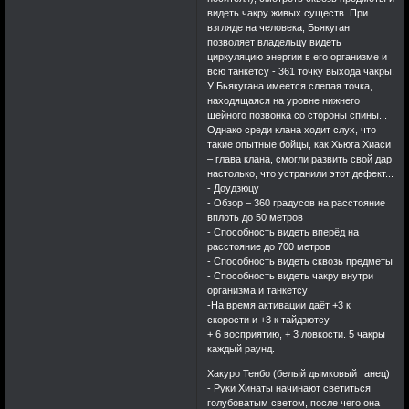
видеть чакру живых существ. При
взгляде на человека, Бьякуган
позволяет владельцу видеть
циркуляцию энергии в его организме и
всю танкетсу - 361 точку выхода чакры.
У Бьякугана имеется слепая точка,
находящаяся на уровне нижнего
шейного позвонка со стороны спины...
Однако среди клана ходит слух, что
такие опытные бойцы, как Хьюга Хиаси
– глава клана, смогли развить свой дар
настолько, что устранили этот дефект...
- Доудзюцу
- Обзор – 360 градусов на расстояние
вплоть до 50 метров
- Способность видеть вперёд на
расстояние до 700 метров
- Способность видеть сквозь предметы
- Способность видеть чакру внутри
организма и танкетсу
-На время активации даёт +3 к
скорости и +3 к тайдзютсу
+ 6 восприятию, + 3 ловкости. 5 чакры
каждый раунд.
Хакуро Тенбо (белый дымковый танец)
- Руки Хинаты начинают светиться
голубоватым светом, после чего она