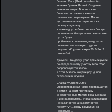
Гекко но Хаси (Gekkou no hashi) -
техника Лунных Лезвий. Создание
лезвия из чакры. Бросается на
большое растояние и наносит
физическое повреждение. После
достижения цели возвращается к
своему владельцу.
я помню другое было она ими быстро
рисовала как бы купол или резала. лан
пусть будет.
пробивается сильными джицу. если
пользователь попадает туда то
получает 45 урона, чакры 30, 0-5м. 2
раза в бой.
Дзюукен - тайдзюцу, удар прямой рукой
по определённому участку тела. Удар
сопровождается чакрой
+7 тай, 5 чакры каждый раунд. при
включении бьягукана.
Chakra Kyuuin no Jutsu -
Обсорбированная Чакра превращается
в нити и наносит противнику
множественные мелкие резаные раны
и иногда переломы, атака напирающая
не на качество, а на количество.
походу тут 1 дзюцу разделили на
несколько....