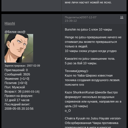
мне личн насчет ножей не ясно.
11
Поделиться
2007-12-07
23:39:12
Hiashi
Bunshin no jutsu-1 клон 10 чакры
@Белое око@
Henge no jutsu-преврашение ничего не
отнимает,вы можете преврашаться
только в людей.
10 чакры скока угодно когда угодно
Kawarimi no jutsu-замешение тела.
5 раз за бой 10 чакры.
Зарегистрирован
: 2007-02-09
Приглашений:
0
Техники(дзюцу)-
Сообщений:
3926
Kaze no Yaiba-Широко известная
Уважение:
[+1/-0]
техника создания воздушного лезвия.
Позитив:
[+0/-0]
поясните плз
Пол:
Мужской
Возраст:
36
[1990-03-16]
Kaze Shuriken/Kunai-Шиноби быстро
Провел на форуме:
формирует несколько воздушных
12 дней 17 часов
сюрикенов или кунаев, направляя их в
Последний визит:
цель.(10 чакры)
2008-05-05 20:10:56
о_О
Chakra Kyuuin no Jutsu Hayate version-
Обсорбированная Чакра противника
превращается в нити и наносит