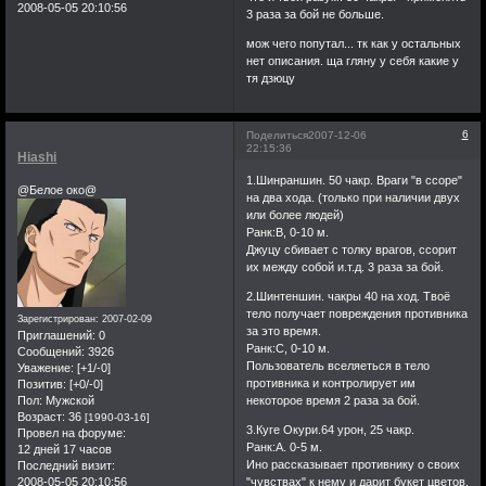
2008-05-05 20:10:56
3 раза за бой не больше.
мож чего попутал... тк как у остальных
нет описания. ща гляну у себя какие у
тя дзюцу
6
Поделиться
2007-12-06
22:15:36
Hiashi
1.Шинраншин. 50 чакр. Враги "в ссоре"
@Белое око@
на два хода. (только при наличии двух
или более людей)
Ранк:В, 0-10 м.
Джуцу сбивает с толку врагов, ссорит
их между собой и.т.д. 3 раза за бой.
2.Шинтеншин. чакры 40 на ход. Твоё
тело получает повреждения противника
Зарегистрирован
: 2007-02-09
за это время.
Приглашений:
0
Ранк:С, 0-10 м.
Сообщений:
3926
Пользователь вселяеться в тело
Уважение:
[+1/-0]
противника и контролирует им
Позитив:
[+0/-0]
Пол:
Мужской
некоторое время 2 раза за бой.
Возраст:
36
[1990-03-16]
3.Куге Окури.64 урон, 25 чакр.
Провел на форуме:
Ранк:А. 0-5 м.
12 дней 17 часов
Ино рассказывает противнику о своих
Последний визит:
2008-05-05 20:10:56
"чувствах" к нему и дарит букет цветов.