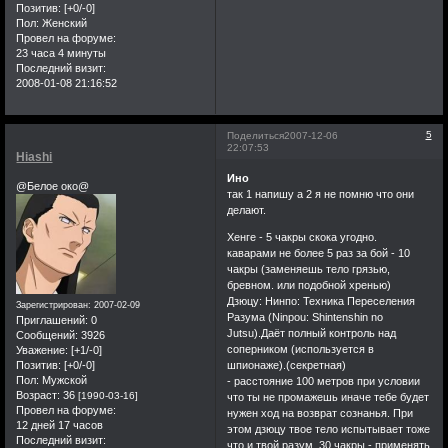
Позитив:
[+0/-0]
Пол:
Женский
Провел на форуме:
23 часа 4 минуты
Последний визит:
2008-01-08 21:16:52
5
Поделиться
2007-12-06
22:07:53
Hiashi
Ино
@Белое око@
так 1 напишу а 2 я не помню что они
делают.
Хенге - 5 чакры скока угодно.
каварами не более 5 раз за бой - 10
чакры (заменяешь тело грязью,
бревном. или подобной хренью)
Дзюцу: Нинпо: Техника Переселения
Зарегистрирован
: 2007-02-09
Разума (Ninpou: Shintenshin no
Приглашений:
0
Jutsu).Даёт полный контроль над
Сообщений:
3926
соперником (используется в
Уважение:
[+1/-0]
шпионаже).(секретная)
Позитив:
[+0/-0]
Пол:
Мужской
- расстояние 100 метров при условии
Возраст:
36
[1990-03-16]
что ты не промажешь иначе тебе будет
Провел на форуме:
нужен ход на возврат сознанья. При
12 дней 17 часов
этом дзюцу твое тело испытывает тоже
Последний визит:
что и твой разум. 30 чакры - применять