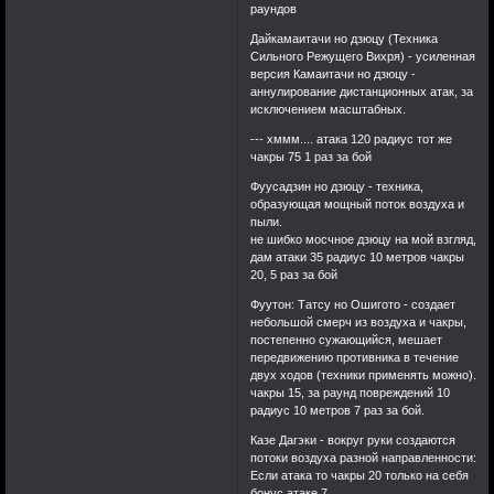
раундов
Дайкамаитачи но дзюцу (Техника
Сильного Режущего Вихря) - усиленная
версия Камаитачи но дзюцу -
аннулирование дистанционных атак, за
исключением масштабных.
--- хммм.... атака 120 радиус тот же
чакры 75 1 раз за бой
Фуусадзин но дзюцу - техника,
образующая мощный поток воздуха и
пыли.
не шибко мосчное дзюцу на мой взгляд,
дам атаки 35 радиус 10 метров чакры
20, 5 раз за бой
Фуутон: Татсу но Ошигото - создает
небольшой смерч из воздуха и чакры,
постепенно сужающийся, мешает
передвижению противника в течение
двух ходов (техники применять можно).
чакры 15, за раунд повреждений 10
радиус 10 метров 7 раз за бой.
Казе Дагэки - вокруг руки создаются
потоки воздуха разной направленности:
Если атака то чакры 20 только на себя
бонус атаке 7