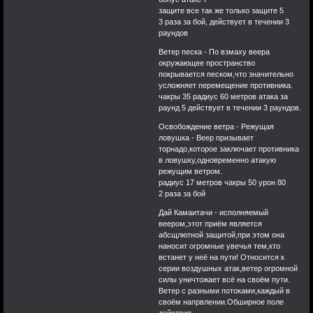
защите все так же только защите 5
3 раза за бой, действует в течении 3
раундов
Ветер песка - По взмаху веера
окружающее пространство
покрывается песком,что значительно
усложняет перемещение противника.
чакры 35 радиус 60 метров атака за
раунд 5 действует в течении 3 раундов.
Освобождение ветра - Режущая
ловушка - Веер призывает
торнадо,которое заключает противника
в ловушку,одновременно атакую
режущим ветром.
радиус 17 метров чакры 50 урон 80
2 раза за бой
Дай Камаитачи - исполняемый
веером,этот приём является
абсщлютной защитой,при этом она
наносит огромные увечья тем,кто
встанет у неё на пути! Относится к
серии воздушных атак,ветер огромной
силы уничтожает всё на своём пути.
Ветер с разными потоками,каждый в
своём напрвлении.Обширное поле