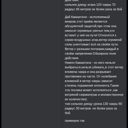
действия.
сильное дзюцу атака 120 чакры 70
радиус 65 метров не более раза за бой
Дай Камаитачи - исполняемый
веером,этот приём является
абсщлютной защитой,при этом она
наносит огромные увечья тем,кто
встанет у неё на пути! Относится к
серии воздушных атак,ветер огромной
силы уничтожает всё на своём пути.
Ветер с разными потоками,каждый в
своём напрвлении.Обширное поле
действия.
Нимпо Камаитачи - из него нельзя
выбраться,нельзя убежать,в этот ветер
вложена чакра и она разрывает
противники на части. От колебания
вложеной в ветер чакры зависит
степень поражения оппонента.Также
эта техника может исполняться ,как
ветряной сюрикен(как и множественное
их количество).
тож сильное дзюцу урона 130 чакры 80
радиус 50 метров. не более раза за
бой.
примерно так